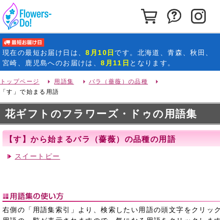
カートを見る
お問い合わ
イ
最短お届け日
現在の
最短お届け日
は、
8月10日
です。北海道、青森、秋田、
宮崎、鹿児島へのお届けは、
8月11日
となります。
トップページ
用語集
バラ（薔薇）の品種
「す」で始まる用語
花ギフトのフラワーズ・ドゥの用語集
【す】から始まるバラ（薔薇）の品種の用語
スイートピー
右側の「用語集索引」より、検索したい用語の頭文字をクリッ