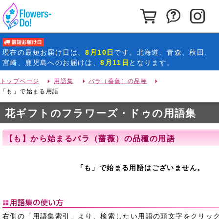
カートを見る
お問い合わ
イ
最短お届け日
現在の
最短お届け日
は、
8月10日
です。北海道、青森、秋田、
宮崎、鹿児島へのお届けは、
8月11日
となります。
トップページ
用語集
バラ（薔薇）の品種
「も」で始まる用語
花ギフトのフラワーズ・ドゥの用語集
【も】から始まるバラ（薔薇）の品種の用語
「も」で始まる用語はございません。
右側の「用語集索引」より、検索したい用語の頭文字をクリッ