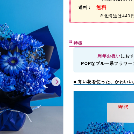
無料
送料：
※北海道は440
特徴
周年お祝い
にお
POPなブルー系フラワー
■ 青い花を使った、かわい