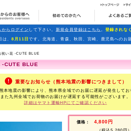
ト
海外からのお客様へ
初めてのかたへ
らからログイン
して下さい。
新規会員登録はこちら
。
登録されな
日
は、
8月11日
です。北海道、青森、秋田、宮崎、鹿児島へのお
祝い花 -CUTE BLUE
-CUTE BLUE
重要なお知らせ（熊本地震の影響につきまして）
年熊本地震の影響により、熊本県全域でのお届に遅延が発生してお
また九州全域でお荷物のお届けが遅延する可能性がございます。
詳細はヤマト運輸HPにてご確認ください
4,800円
価格：
（税込5,280円