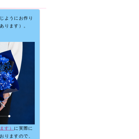
じようにお作り
あります）。
きます）
に実際に
おりますので、