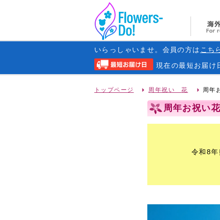
いらっしゃいませ。会員の方は
こち
現在の
最短お届け
トップページ
周年祝い 花
周年お
周年お祝い花 
令和8