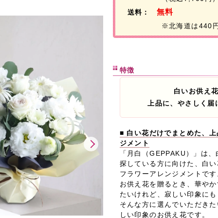
無料
送料：
※北海道は440
特徴
白いお供え
上品に、やさしく届
■ 白い花だけでまとめた、
ジメント
「月白（GEPPAKU）」は
探している方に向けた、白い
フラワーアレンジメントです
お供え花を贈るとき、華やか
たいけれど、寂しい印象にも
そんな方に選んでいただきた
しい印象のお供え花です。