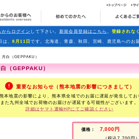
ト
海外からのお客様へ
初めてのかたへ
らからログイン
して下さい。
新規会員登録はこちら
。
登録されな
日
は、
8月11日
です。北海道、青森、秋田、宮崎、鹿児島へのお
- 月白（GEPPAKU）
月白（GEPPAKU）
重要なお知らせ（熊本地震の影響につきまして）
年熊本地震の影響により、熊本県全域でのお届に遅延が発生してお
また九州全域でお荷物のお届けが遅延する可能性がございます。
詳細はヤマト運輸HPにてご確認ください
7,000円
価格：
（税込7,700円