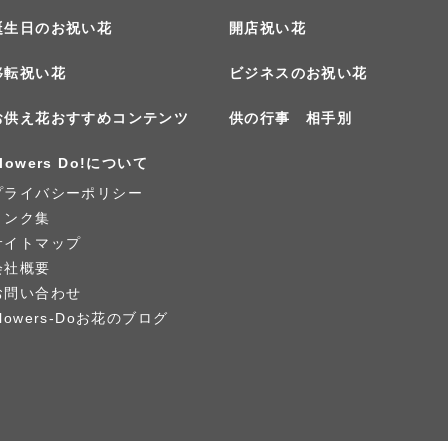
誕生日のお祝い花
開店祝い花
移転祝い花
ビジネスのお祝い花
お供え花おすすめコンテンツ
供の行事 相手別
lowers Do!について
プライバシーポリシー
リンク集
サイトマップ
会社概要
お問い合わせ
Flowers-Doお花のブログ