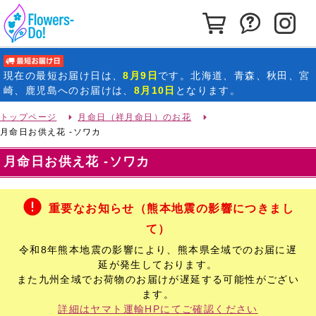
カートを見る
お問い合わ
イ
最短お届け日
現在の
最短お届け日
は、
8月9日
です。北海道、青森、秋田、宮
崎、鹿児島へのお届けは、
8月10日
となります。
トップページ
月命日（祥月命日）のお花
月命日お供え花 -ソワカ
月命日お供え花 -ソワカ
重要なお知らせ（熊本地震の影響につきまし
て）
令和8年熊本地震の影響により、熊本県全域でのお届に遅
延が発生しております。
また九州全域でお荷物のお届けが遅延する可能性がござい
ます。
詳細はヤマト運輸HPにてご確認ください