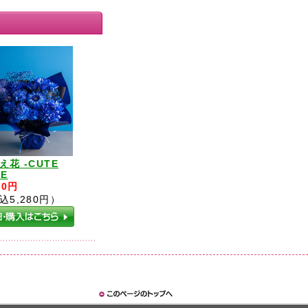
え花 -CUTE
UE
00円
込5,280円）