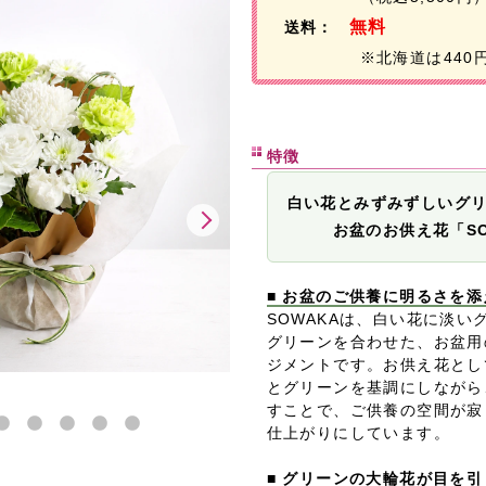
無料
送料：
※北海道は440
特徴
白い花とみずみずしいグ
お盆のお供え花「SO
■ お盆のご供養に明るさを
SOWAKAは、白い花に淡い
グリーンを合わせた、お盆用
ジメントです。お供え花とし
とグリーンを基調にしながら
すことで、ご供養の空間が寂
仕上がりにしています。
■ グリーンの大輪花が目を