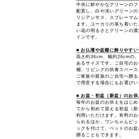
中央に鮮やかなグリーンのフ
配置し、白や淡いグリーンの
リシアンサス、スプレーマム
ます。ユーカリの落ち着いた
い花の明るさとグリーンの濃
インです。
■ お仏壇や盆棚に飾りやすい
高さ約36cm、幅約26cm
あるサイズです。ご自宅のお
棚、リビングの供養スペース
ご家族や親族のご自宅へ贈る
で用意する場合にもお選びい
■ お盆・初盆（新盆）のお供
毎年のお盆のお供えをはじめ
てから初めて迎える初盆（新
利用いただけます。有料のお
られるほか、ワンちゃんピッ
ックを付けて、ペットのお盆
贈ることもできます。