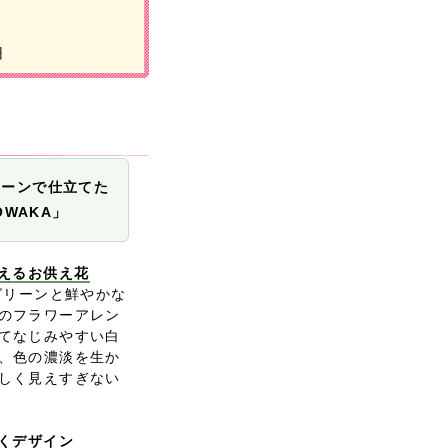
円
リーンで仕立てた
WAKA」
添えるお供え花
グリーンと鮮やかな
のフラワーアレン
てなじみやすい白
、色の濃淡を生か
しく見えすぎない
引くデザイン