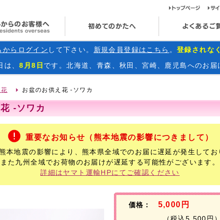
ト
海外からのお客様へ
初めてのかたへ
らからログイン
して下さい。
新規会員登録はこちら
。
登録されな
日
は、
8月8日
です。北海道、青森、秋田、宮崎、鹿児島へのお届
お花
お盆のお供え花 -ソワカ
花 -ソワカ
重要なお知らせ（熊本地震の影響につきまして）
年熊本地震の影響により、熊本県全域でのお届に遅延が発生してお
また九州全域でお荷物のお届けが遅延する可能性がございます。
詳細はヤマト運輸HPにてご確認ください
5,000円
価格：
（税込5,500円