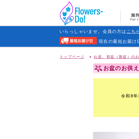
いらっしゃいませ。会員の方は
こち
現在の
最短お届け
トップページ
お盆、初盆（新盆）の
お盆のお供え
令和8