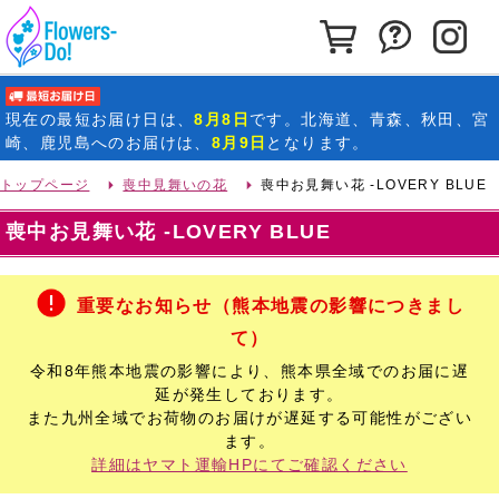
カートを見る
お問い合わ
イ
最短お届け日
現在の
最短お届け日
は、
8月8日
です。北海道、青森、秋田、宮
崎、鹿児島へのお届けは、
8月9日
となります。
トップページ
喪中見舞いの花
喪中お見舞い花 -LOVERY BLUE
喪中お見舞い花 -LOVERY BLUE
重要なお知らせ（熊本地震の影響につきまし
て）
令和8年熊本地震の影響により、熊本県全域でのお届に遅
延が発生しております。
また九州全域でお荷物のお届けが遅延する可能性がござい
ます。
詳細はヤマト運輸HPにてご確認ください