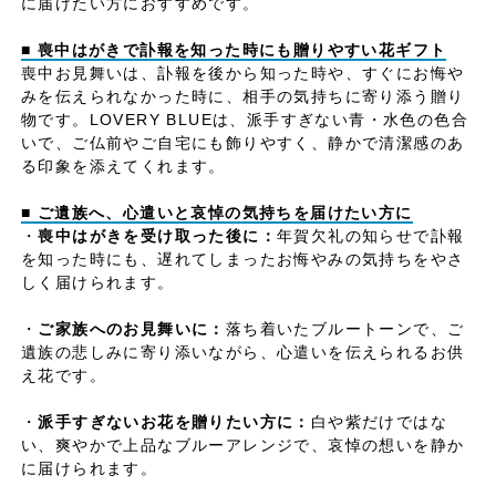
に届けたい方におすすめです。
■ 喪中はがきで訃報を知った時にも贈りやすい花ギフト
喪中お見舞いは、訃報を後から知った時や、すぐにお悔や
みを伝えられなかった時に、相手の気持ちに寄り添う贈り
物です。LOVERY BLUEは、派手すぎない青・水色の色合
いで、ご仏前やご自宅にも飾りやすく、静かで清潔感のあ
る印象を添えてくれます。
■ ご遺族へ、心遣いと哀悼の気持ちを届けたい方に
・
喪中はがきを受け取った後に：
年賀欠礼の知らせで訃報
を知った時にも、遅れてしまったお悔やみの気持ちをやさ
しく届けられます。
・
ご家族へのお見舞いに：
落ち着いたブルートーンで、ご
遺族の悲しみに寄り添いながら、心遣いを伝えられるお供
え花です。
・
派手すぎないお花を贈りたい方に：
白や紫だけではな
い、爽やかで上品なブルーアレンジで、哀悼の想いを静か
に届けられます。