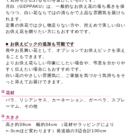
月白（GEPPAKU）は、一般的なお供え花の落ち着きを保
ちつつ、白い花ならではの清らかで上品な雰囲気を届けら
れます。
定番の供花では少し物足りない方や、控えめで美しい白い
お供え花を贈りたい方にもおすすめです。
■ お供えピックの追加も可能です
喪中お見舞い花として、オプションでお供えピックを添え
ることもできます。
よりお供え花らしい印象にしたい場合や、弔意を分かりや
すく伝えたい場合にもおすすめです。
白い花のやさしい雰囲気に、ご家族を気づかう気持ちをそ
っと添えてお届けできます。
花材
バラ、リシアンサス、カーネーション、ガーベラ、スプレ
ーマム、その他
大きさ
高さ約38cm 幅約34cm （花材やラッピングにより
+-3cmほど変わります）発送箱の3辺合計100cm