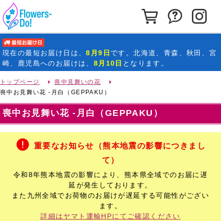
カートを見る
お問い合わ
イ
最短お届け日
現在の
最短お届け日
は、
8月9日
です。北海道、青森、秋田、宮
崎、鹿児島へのお届けは、
8月10日
となります。
トップページ
喪中見舞いの花
喪中お見舞い花 -月白（GEPPAKU）
喪中お見舞い花 -月白（GEPPAKU）
重要なお知らせ（熊本地震の影響につきまし
て）
令和8年熊本地震の影響により、熊本県全域でのお届に遅
延が発生しております。
また九州全域でお荷物のお届けが遅延する可能性がござい
ます。
詳細はヤマト運輸HPにてご確認ください