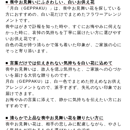
■ 喪中お見舞いにふさわしい、白いお供え花
「月白（GEPPAKU）」は、喪中お見舞い花を探している
方におすすめの、白い花だけでまとめたフラワーアレンジ
メントです。
喪中はがきで訃報を知った時や、すぐにお悔やみに伺えな
かった時に、哀悼の気持ちを丁寧に届けたい方に選びやす
いお供え花です。
白色の花が持つ清らかで落ち着いた印象が、ご家族の心に
そっと寄り添います。
■ 言葉だけでは伝えきれない気持ちを白い花に込めて
喪中お見舞いは、故人を偲ぶ気持ちと、ご家族への心づか
いを届ける大切な贈りものです。
月白（GEPPAKU）は、白一色でまとめた控えめなお供え
アレンジメントなので、派手すぎず、失礼のない印象でお
届けできます。
お悔やみの言葉に添えて、静かに気持ちを伝えたい方にお
すすめです。
■ 清らかで上品な喪中お見舞い花を贈りたい方に
喪中お見舞い花は、相手の悲しみに配慮しながら、やさし
く気持ちが伝わるものを選びたいものです。