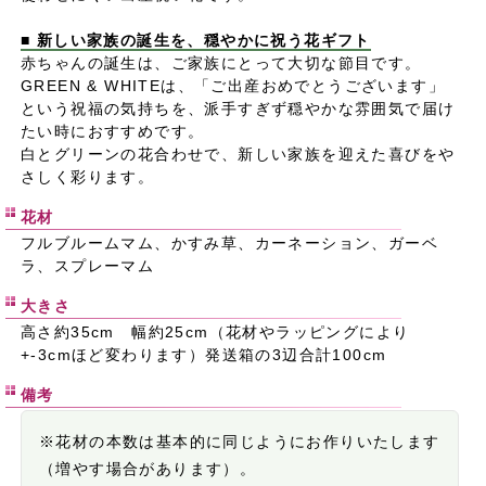
■ 新しい家族の誕生を、穏やかに祝う花ギフト
赤ちゃんの誕生は、ご家族にとって大切な節目です。
GREEN & WHITEは、「ご出産おめでとうございます」
という祝福の気持ちを、派手すぎず穏やかな雰囲気で届け
たい時におすすめです。
白とグリーンの花合わせで、新しい家族を迎えた喜びをや
さしく彩ります。
花材
フルブルームマム、かすみ草、カーネーション、ガーベ
ラ、スプレーマム
大きさ
高さ約35cm 幅約25cm（花材やラッピングにより
+-3cmほど変わります）発送箱の3辺合計100cm
備考
※花材の本数は基本的に同じようにお作りいたします
（増やす場合があります）。