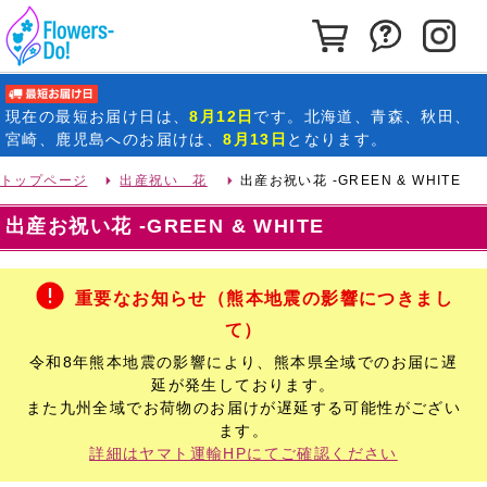
カートを見る
お問い合わ
イ
最短お届け日
現在の
最短お届け日
は、
8月12日
です。北海道、青森、秋田、
宮崎、鹿児島へのお届けは、
8月13日
となります。
トップページ
出産祝い 花
出産お祝い花 -GREEN & WHITE
出産お祝い花 -GREEN & WHITE
重要なお知らせ（熊本地震の影響につきまし
て）
令和8年熊本地震の影響により、熊本県全域でのお届に遅
延が発生しております。
また九州全域でお荷物のお届けが遅延する可能性がござい
ます。
詳細はヤマト運輸HPにてご確認ください