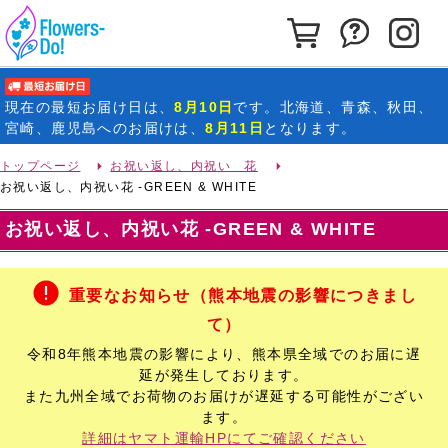
カートを見る
お問い合わ
イ
最短お届け日
現在の
最短お届け日
は、
8月10日
です。北海道、青森、秋田、
宮崎、鹿児島へのお届けは、
8月11日
となります。
トップページ
お祝い返し、内祝い 花
お祝い返し、内祝い花 -GREEN & WHITE
お祝い返し、内祝い花 -GREEN & WHITE
重要なお知らせ（熊本地震の影響につきまし
て）
令和8年熊本地震の影響により、熊本県全域でのお届に遅
延が発生しております。
また九州全域でお荷物のお届けが遅延する可能性がござい
ます。
詳細はヤマト運輸HPにてご確認ください