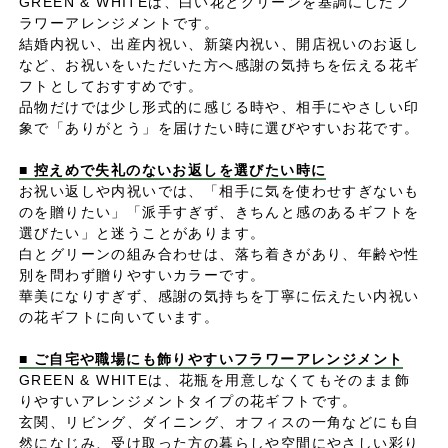
GREEN & WHITEは、白い花とグリーンを基調にしたフ
ラワーアレンジメントです。
結婚内祝い、出産内祝い、新築内祝い、開店祝いのお返し
など、お祝いをいただいた方へ感謝の気持ちを伝える花ギ
フトとしておすすめです。
品物だけでは少し形式的に感じる時や、相手にやさしい印
象で「ありがとう」を届けたい時に選びやすいお花です。
■ 控えめで失礼のないお返しを選びたい時に
お祝い返しや内祝いでは、「相手に気を使わせすぎないも
のを贈りたい」「派手すぎず、きちんと感のあるギフトを
選びたい」と迷うことがあります。
白とグリーンの組み合わせは、落ち着きがあり、年齢や性
別を問わず贈りやすいカラーです。
華美になりすぎず、感謝の気持ちを丁寧に伝えたい内祝い
の花ギフトに向いています。
■ ご自宅や職場にも飾りやすいフラワーアレンジメント
GREEN & WHITEは、花瓶を用意しなくてもそのまま飾
りやすいアレンジメントタイプの花ギフトです。
玄関、リビング、ダイニング、オフィスの一角などにも自
然になじみ、受け取った方の暮らしや空間にやさしい彩り