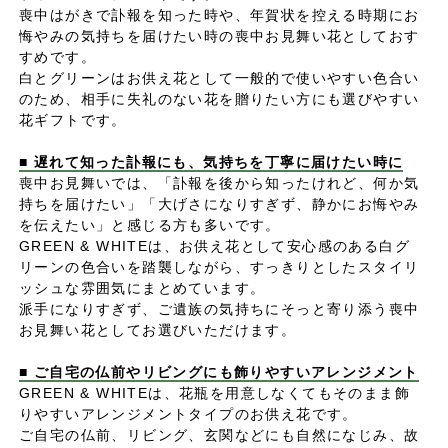
喪中はがきで訃報を知った時や、年賀状を控える時期にお
悔やみの気持ちを届けたい時の喪中お見舞い花としておす
すめです。
白とグリーンはお供え花として一般的で使いやすい色合い
のため、相手に失礼のない花を贈りたい方にも選びやすい
花ギフトです。
■ 遅れて知った訃報にも、気持ちを丁寧に届けたい時に
喪中お見舞いでは、「訃報を後から知ったけれど、何か気
持ちを届けたい」「大げさになりすぎず、静かにお悔やみ
を伝えたい」と感じる方も多いです。
GREEN & WHITEは、お供え花として安心感のある白グ
リーンの色合いを踏襲しながら、すっきりとしたスタイリ
ッシュな雰囲気にまとめています。
派手になりすぎず、ご遺族の気持ちにそっと寄り添う喪中
お見舞い花としてお選びいただけます。
■ ご自宅の仏前やリビングにも飾りやすいアレンジメント
GREEN & WHITEは、花瓶を用意しなくてもそのまま飾
りやすいアレンジメントタイプのお供え花です。
ご自宅の仏前、リビング、玄関などにも自然になじみ、故