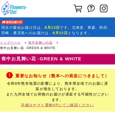
カートを見る
お問い合わ
イ
最短お届け日
現在の
最短お届け日
は、
8月12日
です。北海道、青森、秋田、
宮崎、鹿児島へのお届けは、
8月13日
となります。
トップページ
喪中見舞いの花
喪中お見舞い花 -GREEN & WHITE
喪中お見舞い花 -GREEN & WHITE
重要なお知らせ（熊本への発送につきまして）
令和8年熊本地震の影響により、熊本県全域でのお届に遅
延が発生しております。
また九州全域でお荷物のお届けが遅延する可能性がござい
ます。
詳細はヤマト運輸HPにてご確認ください