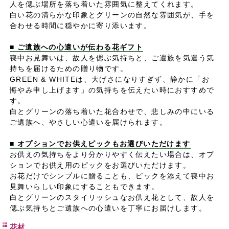
人を偲ぶ場所を落ち着いた雰囲気に整えてくれます。
白い花の清らかな印象とグリーンの自然な雰囲気が、手を
合わせる時間に穏やかに寄り添います。
■ ご遺族への心遣いが伝わる花ギフト
喪中お見舞いは、故人を偲ぶ気持ちと、ご遺族を気遣う気
持ちを届けるための贈り物です。
GREEN & WHITEは、大げさになりすぎず、静かに「お
悔やみ申し上げます」の気持ちを伝えたい時におすすめで
す。
白とグリーンの落ち着いた花合わせで、悲しみの中にいる
ご遺族へ、やさしい心遣いを届けられます。
■ オプションでお供えピックもお選びいただけます
お供えの気持ちをより分かりやすく伝えたい場合は、オプ
ションでお供え用のピックをお選びいただけます。
お花だけでシンプルに贈ることも、ピックを添えて喪中お
見舞いらしい印象にすることもできます。
白とグリーンのスタイリッシュなお供え花として、故人を
偲ぶ気持ちとご遺族への心遣いを丁寧にお届けします。
花材