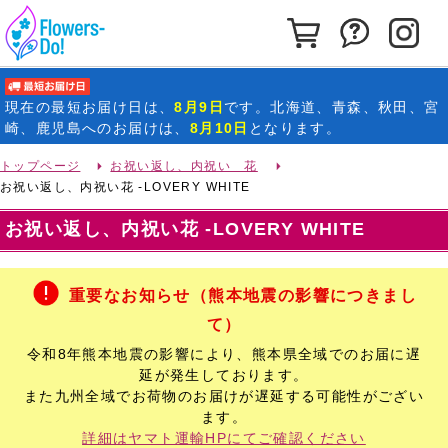
カートを見る
お問い合わ
イ
最短お届け日
現在の
最短お届け日
は、
8月9日
です。北海道、青森、秋田、宮
崎、鹿児島へのお届けは、
8月10日
となります。
トップページ
お祝い返し、内祝い 花
お祝い返し、内祝い花 -LOVERY WHITE
お祝い返し、内祝い花 -LOVERY WHITE
重要なお知らせ（熊本地震の影響につきまし
て）
令和8年熊本地震の影響により、熊本県全域でのお届に遅
延が発生しております。
また九州全域でお荷物のお届けが遅延する可能性がござい
ます。
詳細はヤマト運輸HPにてご確認ください