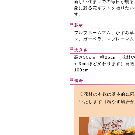
新しい住まいでの毎日が明る
象に残る花ギフトを贈りたい
す。
花材
フルブルームマム、かすみ草
ン、ガーベラ、スプレーマム
大きさ
高さ35cm 幅25cm（花
+-3cmほど変わります）発
100cm
備考
※花材の本数は基本的に同
いたします（増やす場合が