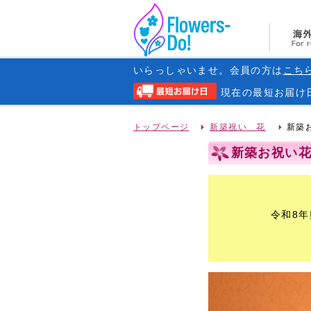
いらっしゃいませ。会員の方は
こち
現在の
最短お届け
トップページ
新築祝い 花
新築お
新築お祝い花 
令和8