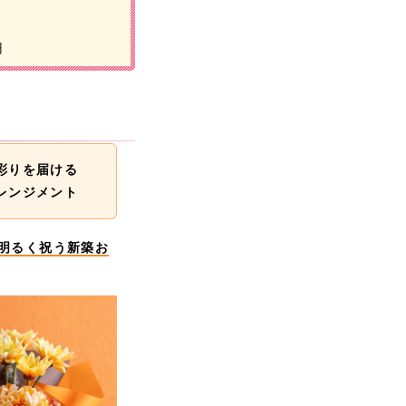
円
彩りを届ける
レンジメント
を明るく祝う新築お