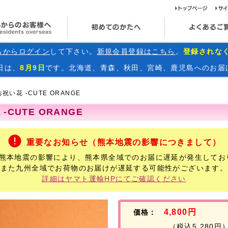
ト
海外からのお客様へ
初めてのかたへ
らからログイン
して下さい。
新規会員登録はこちら
。
登録されな
日
は、
8月9日
です。北海道、青森、秋田、宮崎、鹿児島へのお届
祝い花 -CUTE ORANGE
-CUTE ORANGE
重要なお知らせ（熊本地震の影響につきまして）
年熊本地震の影響により、熊本県全域でのお届に遅延が発生してお
また九州全域でお荷物のお届けが遅延する可能性がございます。
詳細はヤマト運輸HPにてご確認ください
4,800円
価格：
（税込5,280円