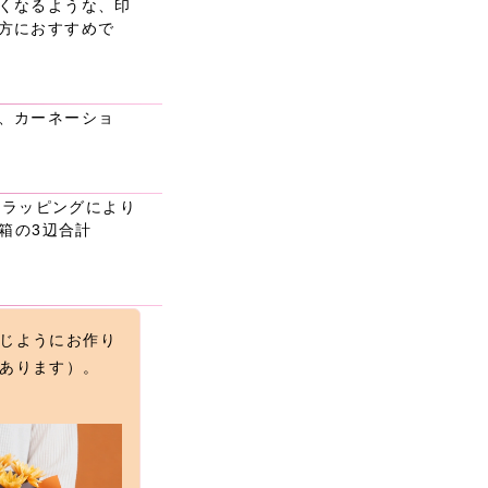
くなるような、印
方におすすめで
、カーネーショ
材やラッピングにより
送箱の3辺合計
じようにお作り
あります）。