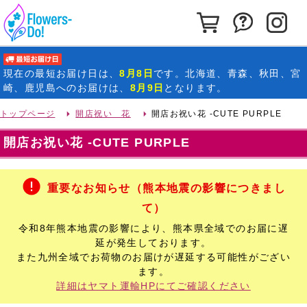
カートを見る
お問い合わ
イ
最短お届け日
現在の
最短お届け日
は、
8月8日
です。北海道、青森、秋田、宮
崎、鹿児島へのお届けは、
8月9日
となります。
トップページ
開店祝い 花
開店お祝い花 -CUTE PURPLE
開店お祝い花 -CUTE PURPLE
重要なお知らせ（熊本地震の影響につきまし
て）
令和8年熊本地震の影響により、熊本県全域でのお届に遅
延が発生しております。
また九州全域でお荷物のお届けが遅延する可能性がござい
ます。
詳細はヤマト運輸HPにてご確認ください