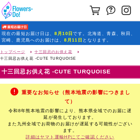
カートを見る
お問い合わ
イ
最短お届け日
現在の
最短お届け日
は、
8月10日
です。北海道、青森、秋田、
宮崎、鹿児島へのお届けは、
8月11日
となります。
トップページ
十三回忌のお供え花
十三回忌お供え花 -CUTE TURQUOISE
十三回忌お供え花 -CUTE TURQUOISE
重要なお知らせ（熊本地震の影響につきまし
て）
令和8年熊本地震の影響により、熊本県全域でのお届に遅
延が発生しております。
また九州全域でお荷物のお届けが遅延する可能性がござい
ます。
詳細はヤマト運輸HPにてご確認ください