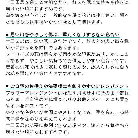
十三回忌を迎える大切な方へ、故人を偲ぶ気持ちを静かに
届けたい時におすすめです。
白や紫を中心とした一般的なお供え花とは少し違い、明る
さを感じられる穏やかな供花として贈れます。
■ 思い出をやさしく偲ぶ、重たくなりすぎない色合い
十三回忌は、深い悲しみだけでなく、故人との思い出を穏
やかに振り返る節目でもあります。
ターコイズの花は清らかで爽やかな印象があり、かしこま
りすぎず、やさしい気持ちでお供えしやすい色合いです。
定番の供花では少し寂しく感じる方や、故人らしさに合う
お花を選びたい方にもおすすめです。
■ ご自宅のお供えや法要後にも飾りやすいアレンジメント
フラワーアレンジメントは花瓶を用意せずにそのまま飾れ
るため、ご自宅のお仏壇まわりやお供えスペースにも置き
やすい花ギフトです。
爽やかな色合いが空間にやさしくなじみ、手を合わせる時
間に静かな彩りを添えてくれます。
十三回忌の法要に参列できない場合や、遠方から気持ちを
届けたい時にもおすすめです。