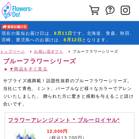
カートを見る
お問い合わ
イ
最短お届け日
現在の
最短お届け日
は、
8月11日
です。北海道、青森、秋田、
宮崎、鹿児島へのお届けは、
8月12日
となります。
トップページ
お祝い花ギフト
ブルーフラワーシリーズ
ブルーフラワーシリーズ
▼商品をすぐ見る
サプライズ感満載！話題性抜群のブルーフラワーシリーズ。
当社にて青色、ミント、パープルなど様々なカラーでアレン
ジいたしました。 贈られた方に驚きと感動を与えること請け
合いです。
フラワーアレンジメント * ブルーロイヤル*
12,000円
（税込13,200円）