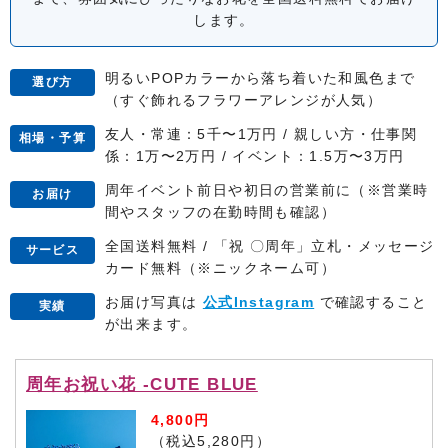
します。
明るいPOPカラーから落ち着いた和風色まで
選び方
（すぐ飾れるフラワーアレンジが人気）
友人・常連：5千〜1万円 / 親しい方・仕事関
相場・予算
係：1万〜2万円 / イベント：1.5万〜3万円
周年イベント前日や初日の営業前に（※営業時
お届け
間やスタッフの在勤時間も確認）
全国送料無料 / 「祝 〇周年」立札・メッセージ
サービス
カード無料（※ニックネーム可）
お届け写真は
公式Instagram
で確認すること
実績
が出来ます。
周年お祝い花 -CUTE BLUE
4,800円
（税込5,280円）