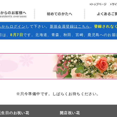
ト
海外からのお客様へ
初めてのかたへ
らからログイン
して下さい。
新規会員登録はこちら
。
登録されな
日
は、
8月7日
です。北海道、青森、秋田、宮崎、鹿児島へのお届
※只今準備中です。しばらくお待ちください。
誕生日のお祝い花
開店祝い花