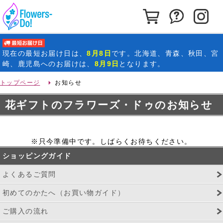
カートを見る
お問い合わ
イ
最短お届け日
現在の
最短お届け日
は、
8月8日
です。北海道、青森、秋田、宮
崎、鹿児島へのお届けは、
8月9日
となります。
トップページ
お知らせ
花ギフトのフラワーズ・ドゥのお知らせ
※只今準備中です。しばらくお待ちください。
ショッピングガイド
よくあるご質問
初めてのかたへ（お買い物ガイド）
ご購入の流れ