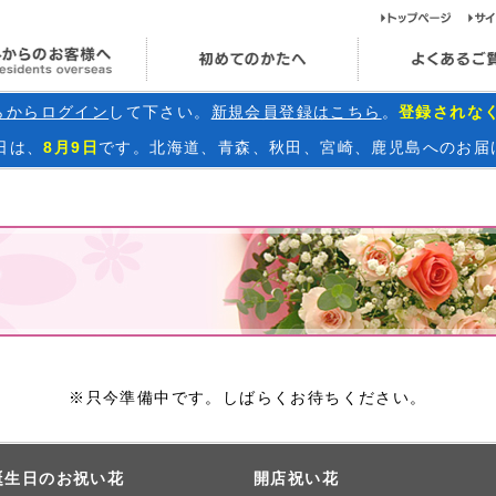
ト
海外からのお客様へ
初めてのかたへ
らからログイン
して下さい。
新規会員登録はこちら
。
登録されな
日
は、
8月9日
です。北海道、青森、秋田、宮崎、鹿児島へのお届
※只今準備中です。しばらくお待ちください。
誕生日のお祝い花
開店祝い花