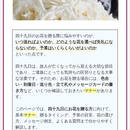
四十九日のお花を贈る際に悩みやすいのが、
いつ送ればよいのか、どのような花を選べば失礼にな
らないのか、予算はいくらくらいがよいのか
といった点です。
四十九日は、故人が亡くなってから迎える大切な節目
であり、ご遺族にとっても気持ちの区切りとなる大事
な法要です。そのため、お花を贈る場合には、
色合
い・到着日・送り先・立て札やメッセージカードの書
き方
など、いくつか確認しておきたい
マナー
がありま
す。
このページでは、
四十九日にお花を贈る方
に向けて、
基本
マナー
、贈るタイミング、予算の目安、花の選び
方、メッセージ例文、よくある質問まで分かりやすく
解説します。