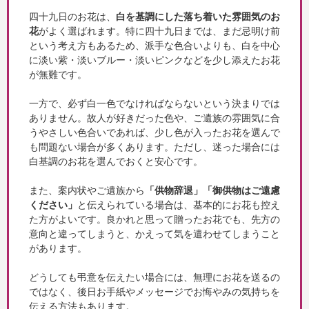
四十九日のお花は、
白を基調にした落ち着いた雰囲気のお
花
がよく選ばれます。特に四十九日までは、まだ忌明け前
という考え方もあるため、派手な色合いよりも、白を中心
に淡い紫・淡いブルー・淡いピンクなどを少し添えたお花
が無難です。
一方で、必ず白一色でなければならないという決まりでは
ありません。故人が好きだった色や、ご遺族の雰囲気に合
うやさしい色合いであれば、少し色が入ったお花を選んで
も問題ない場合が多くあります。ただし、迷った場合には
白基調のお花を選んでおくと安心です。
また、案内状やご遺族から
「供物辞退」「御供物はご遠慮
ください」
と伝えられている場合は、基本的にお花も控え
た方がよいです。良かれと思って贈ったお花でも、先方の
意向と違ってしまうと、かえって気を遣わせてしまうこと
があります。
どうしても弔意を伝えたい場合には、無理にお花を送るの
ではなく、後日お手紙やメッセージでお悔やみの気持ちを
伝える方法もあります。