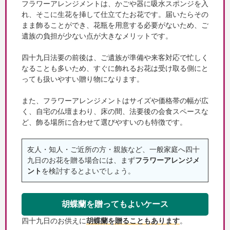
フラワーアレンジメントは、かごや器に吸水スポンジを入
れ、そこに生花を挿して仕立てたお花です。届いたらその
まま飾ることができ、花瓶を用意する必要がないため、ご
遺族の負担が少ない点が大きなメリットです。
四十九日法要の前後は、ご遺族が準備や来客対応で忙しく
なることも多いため、すぐに飾れるお花は受け取る側にと
っても扱いやすい贈り物になります。
また、フラワーアレンジメントはサイズや価格帯の幅が広
く、自宅の仏壇まわり、床の間、法要後の会食スペースな
ど、飾る場所に合わせて選びやすいのも特徴です。
友人・知人・ご近所の方・親族など、一般家庭へ四十
九日のお花を贈る場合には、まず
フラワーアレンジメ
ント
を検討するとよいでしょう。
胡蝶蘭を贈ってもよいケース
四十九日のお供えに
胡蝶蘭を贈ることもあります
。