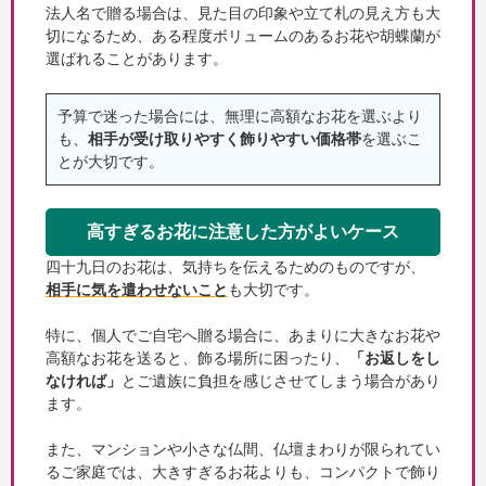
法人名で贈る場合は、見た目の印象や立て札の見え方も大
切になるため、ある程度ボリュームのあるお花や胡蝶蘭が
選ばれることがあります。
予算で迷った場合には、無理に高額なお花を選ぶより
も、
相手が受け取りやすく飾りやすい価格帯
を選ぶこ
とが大切です。
高すぎるお花に注意した方がよいケース
四十九日のお花は、気持ちを伝えるためのものですが、
相手に気を遣わせないこと
も大切です。
特に、個人でご自宅へ贈る場合に、あまりに大きなお花や
高額なお花を送ると、飾る場所に困ったり、
「お返しをし
なければ」
とご遺族に負担を感じさせてしまう場合があり
ます。
また、マンションや小さな仏間、仏壇まわりが限られてい
るご家庭では、大きすぎるお花よりも、コンパクトで飾り