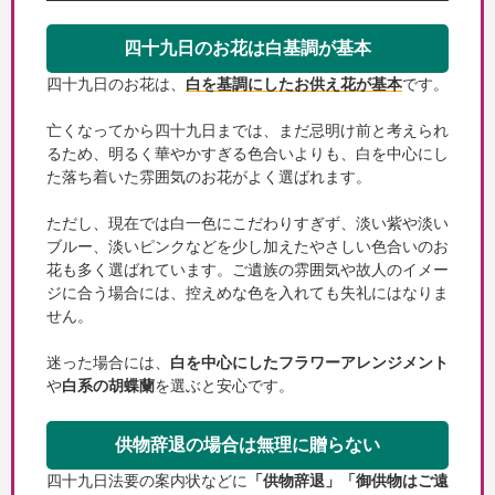
四十九日のお花は白基調が基本
四十九日のお花は、
白を基調にしたお供え花が基本
です。
亡くなってから四十九日までは、まだ忌明け前と考えられ
るため、明るく華やかすぎる色合いよりも、白を中心にし
た落ち着いた雰囲気のお花がよく選ばれます。
ただし、現在では白一色にこだわりすぎず、淡い紫や淡い
ブルー、淡いピンクなどを少し加えたやさしい色合いのお
花も多く選ばれています。ご遺族の雰囲気や故人のイメー
ジに合う場合には、控えめな色を入れても失礼にはなりま
せん。
迷った場合には、
白を中心にしたフラワーアレンジメント
や
白系の胡蝶蘭
を選ぶと安心です。
供物辞退の場合は無理に贈らない
四十九日法要の案内状などに
「供物辞退」「御供物はご遠