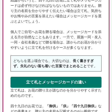
結論からいうと、四十九日のお花に立て札やメッセージカ
ードは必ず付けなければならないものではありません。贈
り主の名前を分かりやすく伝えたい場合は立て札、気持ち
やお悔やみの言葉を添えたい場合はメッセージカードを選
ぶとよいでしょう。
個人でご自宅へお花を贈る場合は、メッセージカードを添
える方が自然なこともあります。一方で、親族一同・友人
一同・会社名義などで贈る場合は、誰からのお花か分かり
やすいように立て札を付けるケースが多くなります。
どちらを選ぶ場合でも、大切なのは、
長く書きすぎ
ず、失礼のない落ち着いた言葉でまとめること
です。
立て札とメッセージカードの違い
立て札は、お花の贈り主が誰なのかを分かりやすく示すた
めのものです。
四十九日のお花では、
「御供」「供」「四十九日御供」
な
どの表書きと、贈り主の名前を記載するのが一般的です。