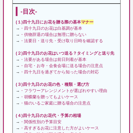
-目次-
(１)四十九日にお花を贈る際の基本
マナー
→
・四十九日のお花は白基調が基本
→
・供物辞退の場合は無理に贈らない
→
・法要日・送り先・受け取り日時を確認する
(２)四十九日のお花はいつ送る？タイミングと送り先
→
・法要がある場合は前日到着が基本
→
・自宅・お寺・会食会場に送る場合の注意点
→
・四十九日を過ぎてから知った場合の対応
(３)四十九日のお花の色・種類・選び方
→
・フラワーアレンジメントが選ばれやすい理由
→
・胡蝶蘭を贈ってもよいケース
→
・猫のいるご家庭に贈る場合の注意点
(４)四十九日のお花代・予算の相場
→
・関係性別の予算目安
→
・高すぎるお花に注意した方がよいケース