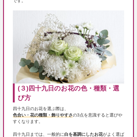
です。
(３)四十九日のお花の色・種類・選
び方
四十九日のお花を選ぶ際は、
色合い・花の種類・飾りやすさ
の3点を意識すると選びや
すくなります。
四十九日までは、一般的に
白を基調にしたお花
がよく選ば