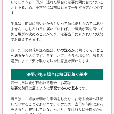
してしまうと、万が一遅れた場合に法要に間に合わないこ
ともあるため、基本的には前日到着で手配する方が安心で
す。
生花は、前日に届いたからといって急に傷むものではあり
ません。むしろ前日に届いていれば、ご遺族が落ち着いて
飾る場所を決めることができ、法要当日にもきれいな状態
でお供えできます。
四十九日のお花を送る際は、
いつ送るか
と同じくらい
どこ
へ送るか
も大切です。自宅、お寺、会食会場など、法要の
場所によって受け取り方法や注意点が変わります。
法要がある場合は前日到着が基本
四十九日法要が行われる場合、お花は
法要の前日に届くように手配するのが基本
です。
当日は、ご遺族が朝から準備をしたり、お寺や会場へ移動
したりすることがあります。そのため、当日午前中にお花
を送ると、在宅していなかったり、受け取りに手間がかか