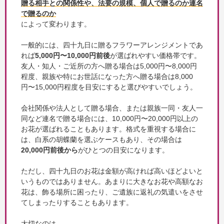
贈る相手との関係性や、法要の規模、個人で贈るのか連名
で贈るのか
によって変わります。
一般的には、四十九日に贈るフラワーアレンジメントであ
れば
5,000円〜10,000円前後
が選ばれやすい価格帯です。
友人・知人・ご近所の方へ贈る場合は5,000円〜8,000円
程度、親族や特にお世話になった方へ贈る場合は8,000
円〜15,000円程度を目安にすると選びやすいでしょう。
会社関係や法人として贈る場合、または親族一同・友人一
同など連名で贈る場合には、10,000円〜20,000円以上の
お花が選ばれることもあります。格式を重視する場合に
は、白系の胡蝶蘭を選ぶケースもあり、その場合は
20,000円前後から
がひとつの目安になります。
ただし、四十九日のお花は金額が高ければ高いほどよいと
いうものではありません。あまりに大きなお花や高額なお
花は、飾る場所に困ったり、ご遺族に返礼の気遣いをさせ
てしまったりすることもあります。
大切なのは、