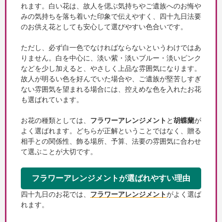
れます。白い花は、故人を偲ぶ気持ちやご遺族へのお悔や
みの気持ちを落ち着いた印象で伝えやすく、四十九日法要
のお供え花としても安心して選びやすい色合いです。
ただし、必ず白一色でなければならないというわけではあ
りません。白を中心に、淡い紫・淡いブルー・淡いピンク
などを少し加えると、やさしく上品な雰囲気になります。
故人が明るい色を好んでいた場合や、ご遺族が堅苦しすぎ
ない雰囲気を望まれる場合には、控えめな色を入れたお花
も選ばれています。
お花の種類としては、
フラワーアレンジメント
と
胡蝶蘭
が
よく選ばれます。どちらが正解ということではなく、贈る
相手との関係性、飾る場所、予算、法要の雰囲気に合わせ
て選ぶことが大切です。
フラワーアレンジメントが選ばれやすい理由
四十九日のお花では、
フラワーアレンジメント
がよく選ば
れます。