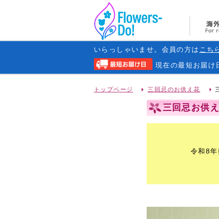
いらっしゃいませ。会員の方は
こち
現在の
最短お届け
トップページ
三回忌のお供え花
三回忌お供え花 
令和8