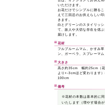
いただけます。
お花だけでシンプルに贈るこ
えて三回忌のお供えらしい印
きます。
白とグリーンのスタイリッシ
て、故人や大切な存在を偲ぶ
届けします。
花材
フルブルームマム、かすみ草
ン、ガーベラ、スプレーマム
大きさ
高さ約35cm 幅約25cm
より+-3cmほど変わります
100cm
備考
※花材の本数は基本的に同
いたします（増やす場合が