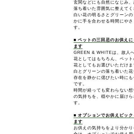
玄関などにも自然になじみ、
落ち着いた雰囲気に整えてく
白い花の明るさとグリーンの
かに手を合わせる時間にやさ
す。
■ ペットの三回忌のお供え
ます
GREEN & WHITEは、
花としてはもちろん、ペット
花としてもお選びいただけま
白とグリーンの落ち着いた花
存在を静かに偲びたい時にも
です。
時間が経っても変わらない想
の気持ちを、穏やかに届けら
す。
■ オプションでお供えピッ
ます
お供えの気持ちをより分かり
合は、オプションでお供え用