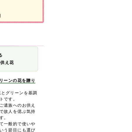
円
る
お供え花
グリーンの花を贈り
白い花とグリーンを基調
トです。
ご遺族へのお供え
で故人を偲ぶ気持
す。
て一般的で使いや
いう節目にも選び