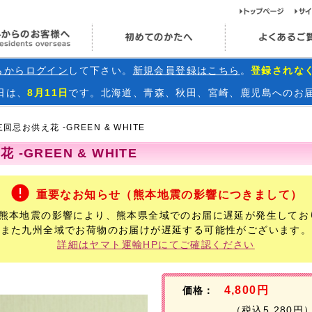
ト
海外からのお客様へ
初めてのかたへ
らからログイン
して下さい。
新規会員登録はこちら
。
登録されな
日
は、
8月11日
です。北海道、青森、秋田、宮崎、鹿児島へのお
三回忌お供え花 -GREEN & WHITE
-GREEN & WHITE
重要なお知らせ（熊本地震の影響につきまして）
年熊本地震の影響により、熊本県全域でのお届に遅延が発生してお
また九州全域でお荷物のお届けが遅延する可能性がございます。
詳細はヤマト運輸HPにてご確認ください
4,800円
価格：
（税込5,280円