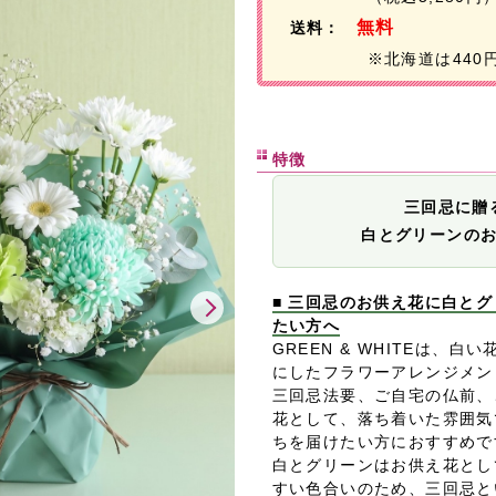
無料
送料：
※北海道は440
特徴
三回忌に贈
白とグリーンの
■ 三回忌のお供え花に白と
たい方へ
GREEN & WHITEは、
にしたフラワーアレンジメン
三回忌法要、ご自宅の仏前、
花として、落ち着いた雰囲気
ちを届けたい方におすすめで
白とグリーンはお供え花とし
すい色合いのため、三回忌と