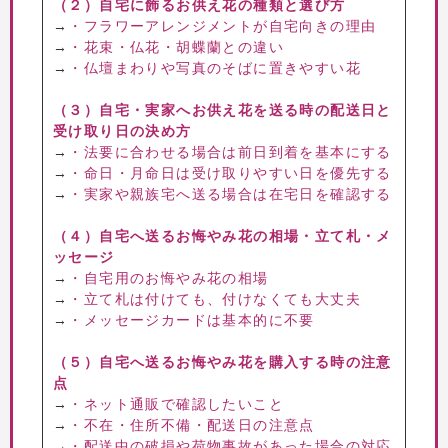
（２）自宅に飾るお供え花の種類と選び方
→
・フラワーアレンジメントが自宅向きの理由
→
・花束・仏花・胡蝶蘭との違い
→
・仏壇まわりや写真のそばに置きやすい花
（３）自宅・実家へお供え花を送る時の配送日と
受け取り日の決め方
→
・法要に合わせる場合は前日到着を基本にする
→
・命日・月命日は受け取りやすい日を優先する
→
・実家や親族宅へ送る場合は在宅日を確認する
（４）自宅へ送るお悔やみ花の相場・立て札・メ
ッセージ
→
・自宅用のお悔やみ花の相場
→
・立て札は付けても、付けなくても大丈夫
→
・メッセージカードは基本的に不要
（５）自宅へ送るお悔やみ花を購入する時の注意
点
→
・ネット通販で確認したいこと
→
・不在・住所不備・配送日の注意点
→
・配送中の破損や荷物事故があった場合の対応