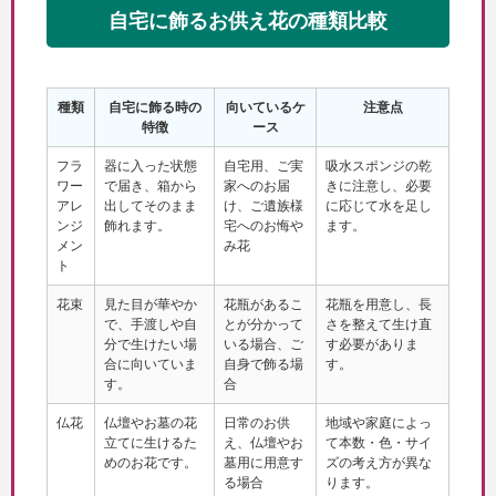
自宅に飾るお供え花の種類比較
種類
自宅に飾る時の
向いているケ
注意点
特徴
ース
フラ
器に入った状態
自宅用、ご実
吸水スポンジの乾
ワー
で届き、箱から
家へのお届
きに注意し、必要
アレ
出してそのまま
け、ご遺族様
に応じて水を足し
ンジ
飾れます。
宅へのお悔や
ます。
メン
み花
ト
花束
見た目が華やか
花瓶があるこ
花瓶を用意し、長
で、手渡しや自
とが分かって
さを整えて生け直
分で生けたい場
いる場合、ご
す必要がありま
合に向いていま
自身で飾る場
す。
す。
合
仏花
仏壇やお墓の花
日常のお供
地域や家庭によっ
立てに生けるた
え、仏壇やお
て本数・色・サイ
めのお花です。
墓用に用意す
ズの考え方が異な
る場合
ります。