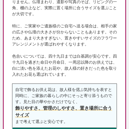
りません。仏壇まわり、遺影や写真のそば、リビングの一
角、棚の上など、実際に置く場所に合うサイズを選ぶこと
が大切です。
特に、ご実家やご遺族様のご自宅へ送る場合は、相手の家
の広さや仏壇の大きさが分からないこともあります。その
ため、あまり大きすぎない、置きやすいサイズのフラワー
アレンジメントが選ばれやすくなります。
色合いについては、四十九日までは白基調が安心です。四
十九日を過ぎた命日や月命日、一周忌以降のお供えでは、
白に淡い色を添えたお花や、故人様の好きだった色を取り
入れたお花も選ばれています。
自宅で飾るお供え花は、故人様を偲ぶ気持ちを表すと
同時に、ご家族の暮らしの中にそっと寄り添うもので
す。見た目の華やかさだけでなく、
飾りやすさ、管理のしやすさ、置き場所に合う
サイズ
まで考えて選ぶと安心です。