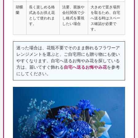
胡蝶
長く楽しめる格
法要、親族や
大きめで置き場所
蘭
式あるお供え花
会社関係で少
を取るため、自宅
として使われま
し格式を重視
へ送る時はスペー
す。
したい場合
ス確認が必要で
す。
迷った場合は、花瓶不要でそのまま飾れるフラワーア
レンジメントを選ぶと、ご自宅用にも贈り物にも使い
やすくなります。自宅へ送るお悔やみ花を探している
方は、届いてすぐ飾れる
自宅へ送るお悔やみ花
を参考
にしてください。