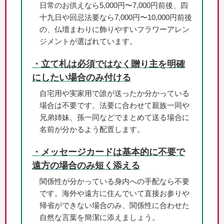
日常のお供えなら5,000円〜7,000円前後、四
十九日や回忌法要なら7,000円〜10,000円前後
の、仏壇まわりに飾りやすいフラワーアレン
ジメントが選ばれています。
・立て札は必須ではなく贈り主を明確
にしたい場合のみ付ける
自宅用や実家用で誰が送ったか分かっている
場合は不要です。法要に合わせて親族一同や
兄弟姉妹、孫一同などでまとめて送る場合に
名前が分かるよう配置します。
・メッセージカードは基本的に不要で
遠方の場合のみ短く添える
関係性が分かっている身内への手配なら不要
です。海外や遠方に住んでいて直接お参りや
帰省ができない場合のみ、関係性に合わせた
自然な言葉を簡潔に添えましょう。