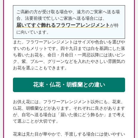
ご高齢の方が受け取る場合や、遠方のご実家へ送る場
合、法要前後で忙しいご家族へ送る場合には、
届いてすぐ飾れるフラワーアレンジメント
が特
に向いています。
また、フラワーアレンジメントはサイズや色合いを選びや
すいのもメリットです。四十九日までは白を基調にした落
ち着いたお花を、命日・月命日・一周忌以降には淡いピン
ク、紫、ブルー、グリーンなどを入れたやさしい雰囲気の
お花を選ぶこともできます。
花束・仏花・胡蝶蘭との違い
お供え花には、フラワーアレンジメント以外にも、花束、
仏花、胡蝶蘭などがあります。それぞれに良さがあります
が、自宅へ送る場合は「届いた後にどう飾るか」まで考え
て選ぶことが大切です。
花束は見た目が華やかで、手渡しする場合には使いやすい