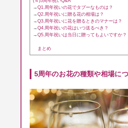
(４)5周年祝いQ&A
→
Q1.周年祝いの花でタブーなものは？
→
Q2.周年祝いに贈る花の相場は？
→
Q3.周年祝いに花を贈るときのマナーは？
→
Q4.周年祝いの花はいつ送るべき？
→
Q5.周年祝いは当日に贈ってもよいですか？
まとめ
5周年のお花の種類や相場に