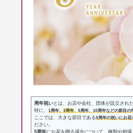
周年祝い
とは、お店や会社、団体が設立され
特に、
1周年、
3周年
、5周年、10周年などの節目の
ここでは、大きな節目である
5周年の祝いにお花
ださい。
5周年
にお花を贈る場合について、種類や相場