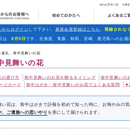
ト
海外からのお客様へ
初めてのかたへ
らからログイン
して下さい。
新規会員登録はこちら
。
登録されな
日
は、
8月9日
です。北海道、青森、秋田、宮崎、鹿児島へのお届
き返礼、喪中見舞いの花
中見舞いの花
花の選び方
喪中見舞いのお花を贈るタイミング
喪中見舞いの
ージカード
喪中はがき・喪中見舞いのお花でよくある質問
▼
舞い花は、喪中はがきで訃報を初めて知った時に、お悔やみの気
や、ご遺族への思いやり
を形にして届けられます。