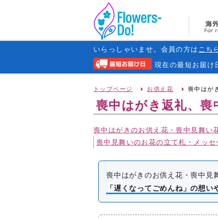
いらっしゃいませ。会員の方は
こち
現在の
最短お届け
トップページ
お供え花
喪中はが
喪中はがき返礼、喪
喪中はがきのお供え花・喪中見舞い
喪中見舞いのお花の立て札・メッセ
喪中はがきのお供え花・喪中見
「遅くなってごめんね」の想い