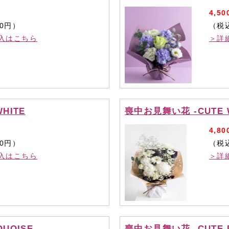
4,50
00円）
（税込
入はこちら
＞詳
HITE
喪中お見舞い花 -CUTE 
4,80
80円）
（税込
入はこちら
＞詳
UOISE
喪中お見舞い花 -CUTE 