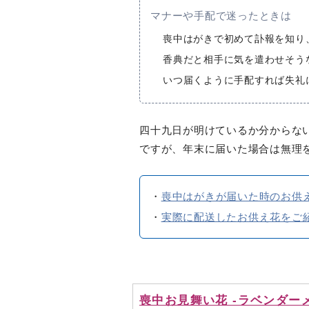
マナーや手配で迷ったときは
喪中はがきで初めて訃報を知り
香典だと相手に気を遣わせそう
いつ届くように手配すれば失礼
四十九日が明けているか分からな
ですが、年末に届いた場合は無理
・
喪中はがきが届いた時のお供
・
実際に配送したお供え花をご紹介（
喪中お見舞い花 -ラベンダー