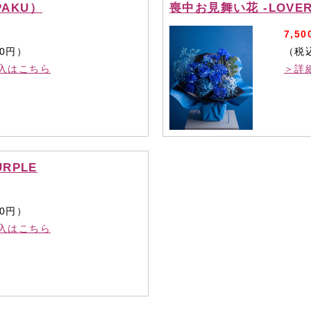
AKU）
喪中お見舞い花 -LOVER
7,50
00円）
（税込
入はこちら
＞詳
RPLE
50円）
入はこちら