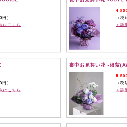
4,80
80円）
（税込
入はこちら
＞詳
E
喪中お見舞い花 -淡紫(AW
5,50
80円）
（税込
入はこちら
＞詳