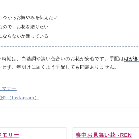
、今からお悔やみを伝えたい
なので、お花を贈りたい
にならないか迷っている
い時期は、白基調や淡い色合いのお花が安心です。手配は
はがき
をせず、年明けに届くよう手配しても問題ありません。
えマナー
Instagram）
メモリー
喪中お見舞い花 -REN