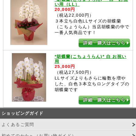
い用（LL）
20,000円
（税込22,000円）
３本立ち白色LLサイズの胡蝶蘭
（こちょうらん）当店胡蝶蘭の中で
一番人気商品です！
詳細・購入はこちら
*胡蝶蘭(こちょうらん)* 白 お祝い
用
25,000円
（税込27,500円）
LLサイズよりもさらに輪数を増や
した、白色３本立ちロングタイプの
胡蝶蘭です
詳細・購入はこちら
ショッピングガイド
よくあるご質問
初めてのかたへ（お買い物ガイド）