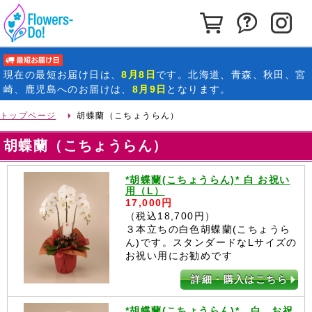
カートを見る
お問い合わ
イ
最短お届け日
現在の
最短お届け日
は、
8月8日
です。北海道、青森、秋田、宮
崎、鹿児島へのお届けは、
8月9日
となります。
トップページ
胡蝶蘭（こちょうらん）
胡蝶蘭（こちょうらん）
*胡蝶蘭(こちょうらん)* 白 お祝い
用（L）
17,000円
（税込18,700円）
３本立ちの白色胡蝶蘭(こちょうら
ん)です。スタンダードなLサイズの
お祝い用にお勧めです
詳細・購入はこちら
*胡蝶蘭(こちょうらん)* 白 お祝