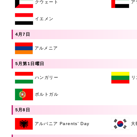
クウェート
ア
イエメン
4月7日
アルメニア
5月第1日曜日
ハンガリー
リ
ポルトガル
5月8日
アルバニア Parents' Day
大