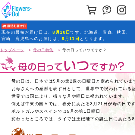
カートを見る
お問い合わ
イ
最短お届け日
現在の
最短お届け日
は、
8月10日
です。北海道、青森、秋田、
宮崎、鹿児島へのお届けは、
8月11日
となります。
トップページ
母の日特集
母の日っていつですか？
母の日は、
日本では5月の第2週の日曜日
と定められていま
お母さんへの感謝を表す日として、世界中で祝われている
世界では国により、様々な月や曜日に祝われています。
例えば中東の国々では、春分にあたる3月21日が母の日で
ポルトガルやスペインでは5月の第1日曜日、
変わったところでは、タイでは王妃陛下の誕生日にあたる8