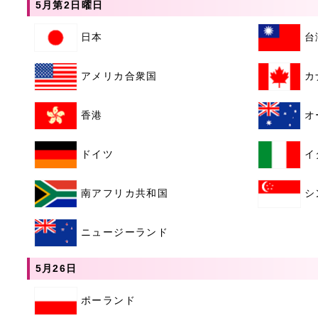
5月第2日曜日
日本
台
アメリカ合衆国
カ
香港
オ
ドイツ
イ
南アフリカ共和国
シ
ニュージーランド
5月26日
ポーランド