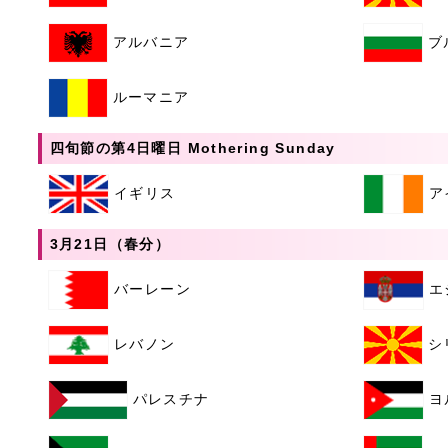
アルバニア
ブ
ルーマニア
四旬節の第4日曜日 Mothering Sunday
イギリス
ア
3月21日（春分）
バーレーン
エ
レバノン
シ
パレスチナ
ヨ