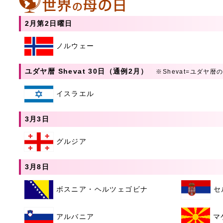
2月第2日曜日
ノルウェー
ユダヤ暦 Shevat 30日（通例2月）
※Shevat=ユダヤ暦
イスラエル
3月3日
グルジア
3月8日
ボスニア・ヘルツェゴビナ
セ
アルバニア
マ